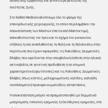
αισθητικής εμφάνισης και γενικότερα βελτίωση της
ποιότητας ζωής.
Στο Kallisti Medical καλύπτουμε όλο το φάσμα της
επανορθωτικής χειρουργικής, το οποίο περιλαμβάνει την
Αποκατάσταση των Μαστών έπειτα από Μαστεκτομή,
αποκαθιστώντας τον όγκο και το σχήμα του γυναικείου
στήθους ή/και αναπλάθοντας τη θηλή και τη θηλαία άλω στην
περίπτωση που έχουν αφαιρεθεί, τις Κακοήθεις Δερματικές
Βλάβες που οφείλονται στην υπερβολική έκθεση στην ηλιακή
ακτινοβολία, σε γενετική προδιάθεση ή σε ατομικά
χαρακτηριστικά (φωτότυπος) και τις Καλοήθεις Δερματικές
Βλάβες όπως κύστεις, μελαχρωματικές κηλίδες, καλοήθη
νεοπλάσματα ή προκαρκινωματώδεις καταστάσεις.
Η αποκατάσταση μπορεί να πραγματοποιηθεί με δερματικά
μοσχεύματα, τοπικούς κρημνούς ή ελεύθερους κρημνούς, στα