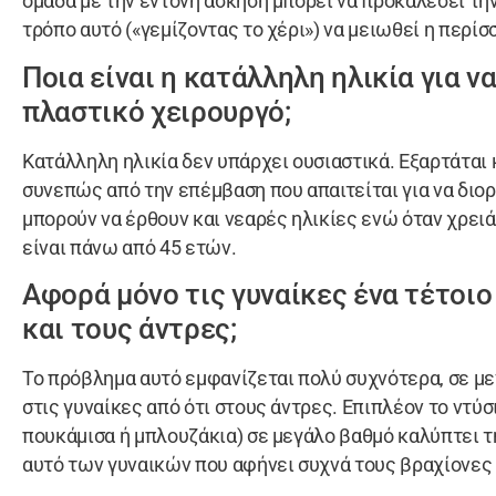
ομάδα με την έντονη άσκηση μπορεί να προκαλέσει τη
τρόπο αυτό («γεμίζοντας το χέρι») να μειωθεί η περίσ
Ποια είναι η κατάλληλη ηλικία για ν
πλαστικό χειρουργό;
Κατάλληλη ηλικία δεν υπάρχει ουσιαστικά. Εξαρτάται
συνεπώς από την επέμβαση που απαιτείται για να διο
μπορούν να έρθουν και νεαρές ηλικίες ενώ όταν χρει
είναι πάνω από 45 ετών.
Αφορά μόνο τις γυναίκες ένα τέτοι
και τους άντρες;
Το πρόβλημα αυτό εμφανίζεται πολύ συχνότερα, σε με
στις γυναίκες από ότι στους άντρες. Επιπλέον το ντύ
πουκάμισα ή μπλουζάκια) σε μεγάλο βαθμό καλύπτει τ
αυτό των γυναικών που αφήνει συχνά τους βραχίονες