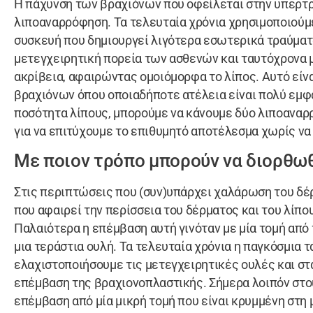
Η πάχυνση των βραχιόνων που οφείλεται στην υπερτ
λιποαναρρόφηση. Τα τελευταία χρόνια χρησιμοποιούμ
συσκευή που δημιουργεί λιγότερα εσωτερικά τραύματ
μετεγχειρητική πορεία των ασθενών και ταυτόχρονα 
ακρίβεια, αφαιρώντας ομοιόμορφα το λίπος. Αυτό είνα
βραχιόνων όπου οποιαδήποτε ατέλεια είναι πολύ εμφ
ποσότητα λίπους, μπορούμε να κάνουμε δύο λιποαναρ
για να επιτύχουμε το επιθυμητό αποτέλεσμα χωρίς ν
Με ποιον τρόπο μπορούν να διορθωθ
Στις περιπτώσεις που (συν)υπάρχει χαλάρωση του δέ
που αφαιρεί την περίσσεια του δέρματος και του λίπο
Παλαιότερα η επέμβαση αυτή γινόταν με μία τομή από
μια τεράστια ουλή. Τα τελευταία χρόνια η παγκόσμια τ
ελαχιστοποιήσουμε τις μετεγχειρητικές ουλές και στ
επέμβαση της βραχιονοπλαστικής. Σήμερα λοιπόν στο
επέμβαση από μία μικρή τομή που είναι κρυμμένη στη