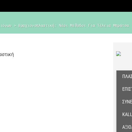
χιόνων
 > 
Βραχιονοπλαστική: Νέοι Μέθοδοι Για Τέλεια Μπράτσα
ΠΛΑΣ
ΕΠΙ
ΣΥΝΈ
KALL
ΑΞΙΟ