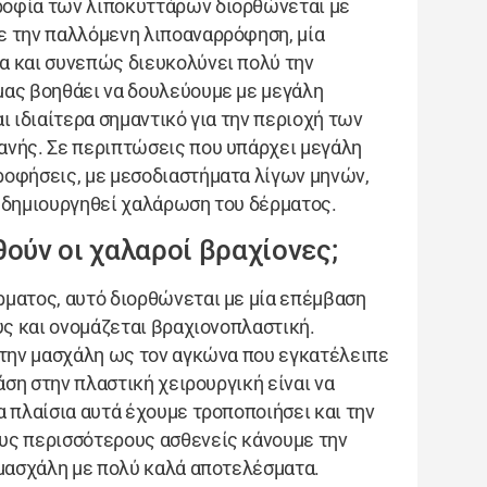
ροφία των λιποκυττάρων διορθώνεται με
ε την παλλόμενη λιποαναρρόφηση, μία
α και συνεπώς διευκολύνει πολύ την
μας βοηθάει να δουλεύουμε με μεγάλη
ι ιδιαίτερα σημαντικό για την περιοχή των
ανής. Σε περιπτώσεις που υπάρχει μεγάλη
ροφήσεις, με μεσοδιαστήματα λίγων μηνών,
α δημιουργηθεί χαλάρωση του δέρματος.
ούν οι χαλαροί βραχίονες;
ρματος, αυτό διορθώνεται με μία επέμβαση
υς και ονομάζεται βραχιονοπλαστική.
 την μασχάλη ως τον αγκώνα που εγκατέλειπε
άση στην πλαστική χειρουργική είναι να
α πλαίσια αυτά έχουμε τροποποιήσει και την
υς περισσότερους ασθενείς κάνουμε την
 μασχάλη με πολύ καλά αποτελέσματα.