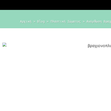
Αρχική
 > 
Blog
 > 
Πλαστική Σώματος
 > 
Ανόρθωση Βρα
Dr. Δημήτρης
Κεραστάρης
Ο προσωπικός σας πλαστικός
χειρουργός