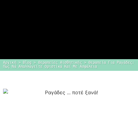
Αρχική
 > 
Blog
 > 
Θεραπείες Αισθητικής
 > 
Θεραπεία Για Ραγάδες: 
Πώς Να Απαλλαγείτε Οριστικά Και Με Ασφάλεια
Dr. Δημήτρης
Κεραστάρης
Ο προσωπικός σας πλαστικός
χειρουργός