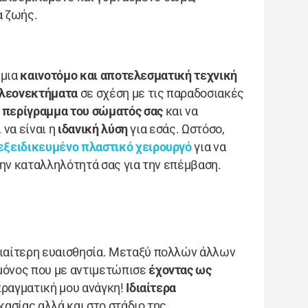
α ζωής.
 μια
καινοτόμο και αποτελεσματική τεχνική
λεονεκτήματα
σε σχέση με τις παραδοσιακές
ο
περίγραμμα του σώματός σας
και να
 να είναι η
ιδανική λύση
για εσάς. Ωστόσο,
εξειδικευμένο πλαστικό χειρουργό
για να
την καταλληλότητά σας για την επέμβαση.
διαίτερη ευαισθησία. Μεταξύ πολλών άλλων
μόνος που με αντιμετώπισε
έχοντας ως
πραγματική μου ανάγκη!
Ιδιαίτερα
ασίας αλλά και στο στάδιο της