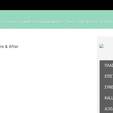
ση
 > 
Vaser LipoHD-Λιποαναρρόφηση
 > 
Vaser Lipo Before & Afte
ΠΛΑΣ
ΕΠΙ
ΣΥΝΈ
KALL
ΑΞΙΟ