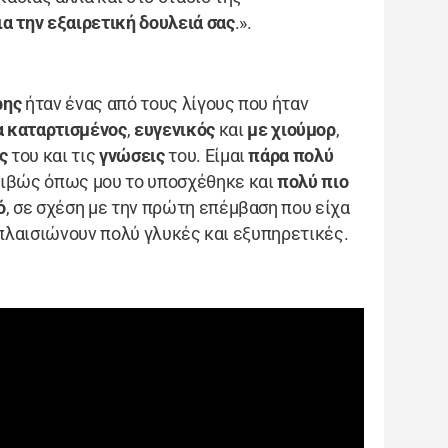
α την εξαιρετική δουλειά σας
.».
ρης
ήταν ένας από τους λίγους που ήταν
α
καταρτισμένος
,
ευγενικός
και
με χιούμορ
,
ς
του και τις
γνώσεις
του. Είμαι
πάρα πολύ
κριβώς όπως μου το υποσχέθηκε και
πολύ πιο
ό
, σε σχέση με την πρώτη επέμβαση που είχα
 πλαισιώνουν πολύ γλυκές και εξυπηρετικές.