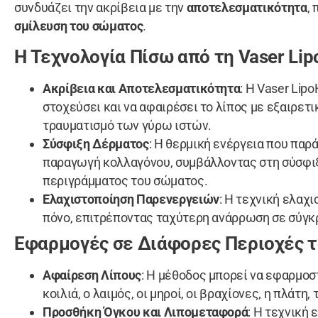
συνδυάζει την ακρίβεια με την
αποτελεσματικότητα
,
σμίλευση του σώματος
.
Η Τεχνολογία Πίσω από τη Vaser Lipo
Ακρίβεια και Αποτελεσματικότητα
: Η Vaser Lip
στοχεύσει και να αφαιρέσει το λίπος με εξαιρετ
τραυματισμό των γύρω ιστών.
Σύσφιξη Δέρματος
: Η θερμική ενέργεια που παρά
παραγωγή κολλαγόνου, συμβάλλοντας στη σύσφιξ
περιγράμματος του σώματος.
Ελαχιστοποίηση Παρενεργειών
: Η τεχνική ελαχι
πόνο, επιτρέποντας ταχύτερη ανάρρωση σε σύγκ
Εφαρμογές σε Διάφορες Περιοχές 
Αφαίρεση Λίπους
: Η μέθοδος μπορεί να εφαρμοσ
κοιλιά, ο λαιμός, οι μηροί, οι βραχίονες, η πλάτη,
Προσθήκη Όγκου και Λιπομεταφορά
: Η τεχνική