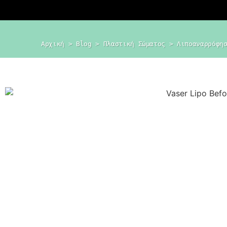
Αρχική
 > 
Blog
 > 
Πλαστική Σώματος
 > 
Λιποαναρρόφη
Dr. Δημήτρης
Κεραστάρης
Ο προσωπικός σας πλαστικός
χειρουργός