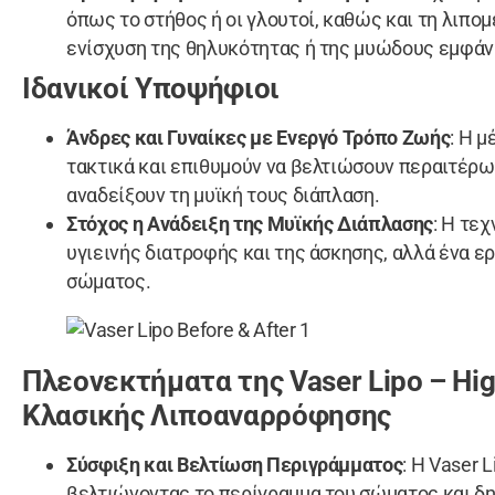
όπως το στήθος ή οι γλουτοί, καθώς και τη λιπο
ενίσχυση της θηλυκότητας ή της μυώδους εμφάν
Ιδανικοί Υποψήφιοι
Άνδρες και Γυναίκες με Ενεργό Τρόπο Ζωής
: Η 
τακτικά και επιθυμούν να βελτιώσουν περαιτέρω
αναδείξουν τη μυϊκή τους διάπλαση.
Στόχος η Ανάδειξη της Μυϊκής Διάπλασης
: Η τε
υγιεινής διατροφής και της άσκησης, αλλά ένα ερ
σώματος.
Πλεονεκτήματα της Vaser Lipo – High
Κλασικής Λιποαναρρόφησης
Σύσφιξη και Βελτίωση Περιγράμματος
: Η Vaser 
βελτιώνοντας το περίγραμμα του σώματος και δ