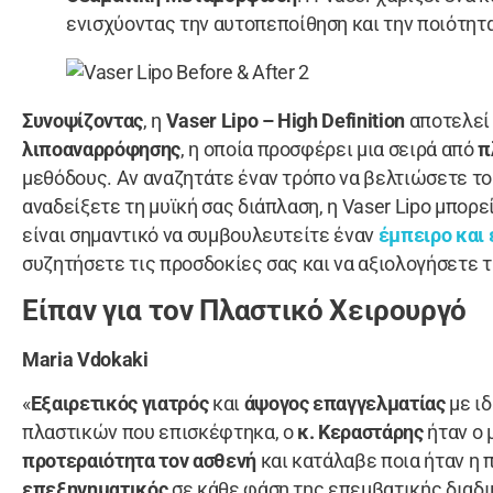
ενισχύοντας την αυτοπεποίθηση και την ποιότητ
Συνοψίζοντας
, η
Vaser Lipo – High Definition
αποτελεί
λιποαναρρόφησης
, η οποία προσφέρει μια σειρά από
π
μεθόδους. Αν αναζητάτε έναν τρόπο να βελτιώσετε τ
αναδείξετε τη μυϊκή σας διάπλαση, η Vaser Lipo μπορεί
είναι σημαντικό να συμβουλευτείτε έναν
έμπειρο και
συζητήσετε τις προσδοκίες σας και να αξιολογήσετε 
Είπαν για τον Πλαστικό Χειρουργό
Maria Vdokaki
«
Εξαιρετικός γιατρός
και
άψογος επαγγελματίας
με ι
πλαστικών που επισκέφτηκα, ο
κ. Κεραστάρης
ήταν ο 
προτεραιότητα τον ασθενή
και κατάλαβε ποια ήταν η 
επεξηγηματικός
σε κάθε φάση της επεμβατικής διαδικ