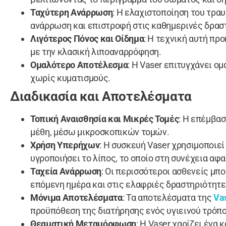
Ταχύτερη Ανάρρωση
: Η ελαχιστοποίηση του τρα
ανάρρωση και επιστροφή στις καθημερινές δρασ
Λιγότερος Πόνος και Οίδημα
: Η τεχνική αυτή πρ
με την κλασική λιποαναρρόφηση.
Ομαλότερο Αποτέλεσμα
: Η Vaser επιτυγχάνει ομ
χωρίς κυματισμούς.
Διαδικασία και Αποτελέσματα
Τοπική Αναισθησία και Μικρές Τομές
: Η επέμβασ
μέθη, μέσω μικροσκοπικών τομών.
Χρήση Υπερήχων
: Η συσκευή Vaser χρησιμοποιεί
υγροποιήσει το λίπος, το οποίο στη συνέχεια αφα
Ταχεία Ανάρρωση
: Οι περισσότεροι ασθενείς μπ
επόμενη ημέρα και στις ελαφριές δραστηριότητε
Μόνιμα Αποτελέσματα
: Τα αποτελέσματα της
Vas
προϋπόθεση της διατήρησης ενός υγιεινού τρόπ
Θεαματική Μεταμόρφωση
: Η Vaser χαρίζει ένα