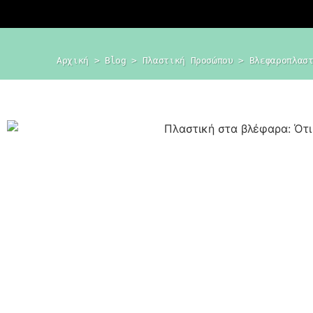
Αρχική
 > 
Blog
 > 
Πλαστική Προσώπου
 > 
Βλεφαροπλασ
Dr. Δημήτρης
Κεραστάρης
Ο προσωπικός σας πλαστικός
χειρουργός