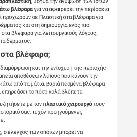
αροπλαστική
, βοηθά την ανύψωση των ιστών
κάτω βλέφαρα
για να αφαιρέσει την περίσσεια
οί προχωρούν σε Πλαστική στα βλέφαρα για
έρματος και στη δημιουργία ενός πιο
 στα βλέφαρα για λειτουργικούς λόγους,
ια δέρματος.
ς στα βλέφαρα;
αδιαμόρφωση και την ενίσχυση της περιοχής
ραπεία αποθέσεων λίπους που κάνουν την
 κάτω από τα μάτια, βαριά πεσμένα βλέφαρα
α επηρεάσει το πόσο καλά βλέπετε.
συζητήσετε με τον
πλαστικό χειρουργό
τους
 ιστορικό σας, τυχόν προηγούμενες
ε.
ς, ο έλεγχος των οποίων μπορεί να