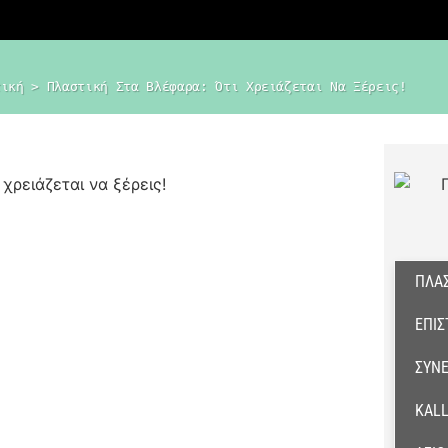
τική
 > 
Πλαστική Στα Βλέφαρα: Ότι Χρειάζεται Να Ξέρεις!
ΠΛΑΣ
ΕΠΙ
ΣΥΝΈ
KALL