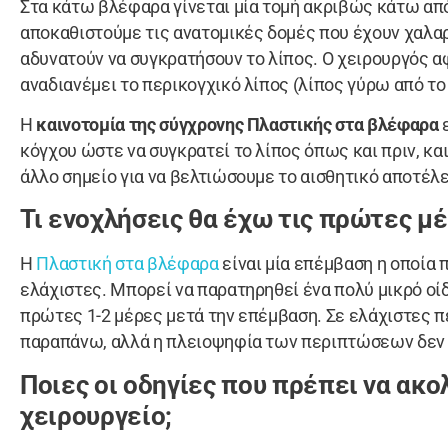
Στα κάτω βλέφαρα γίνεται μία τομή ακριβώς κάτω από
αποκαθιστούμε τις ανατομικές δομές που έχουν χαλα
αδυνατούν να συγκρατήσουν το λίπος. Ο χειρουργός α
αναδιανέμει το περικογχικό λίπος (λίπος γύρω από το
Η
καινοτομία της σύγχρονης Πλαστικής στα βλέφαρα
κόγχου ώστε να συγκρατεί το λίπος όπως και πριν, κα
άλλο σημείο για να βελτιώσουμε το αισθητικό αποτέλ
Τι ενοχλήσεις θα έχω τις πρώτες μέ
Η
Πλαστική στα βλέφαρα
είναι μία επέμβαση η οποία 
ελάχιστες. Μπορεί να παρατηρηθεί ένα πολύ μικρό οί
πρώτες 1-2 μέρες μετά την επέμβαση. Σε ελάχιστες π
παραπάνω, αλλά η πλειοψηφία των περιπτώσεων δεν 
Ποιες οι οδηγίες που πρέπει να ακο
χειρουργείο;