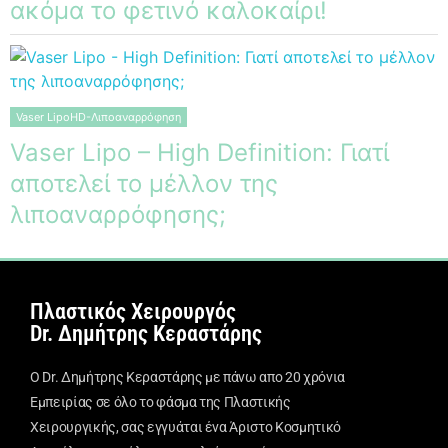
ακόμα το φετινό καλοκαίρι!
Vaser LipoHD-Λιποαναρρόφηση
Vaser Lipo – High Definition: Γιατί
αποτελεί το μέλλον της
λιποαναρρόφησης;
Πλαστικός Χειρουργός
Dr. Δημήτρης Κεραστάρης
Ο Dr. Δημήτρης Κεραστάρης με πάνω απο 20 χρόνια
Εμπειρίας σε όλο το φάσμα της Πλαστικής
Χειρουργικής, σας εγγυάται ένα Άριστο Κοσμητικό