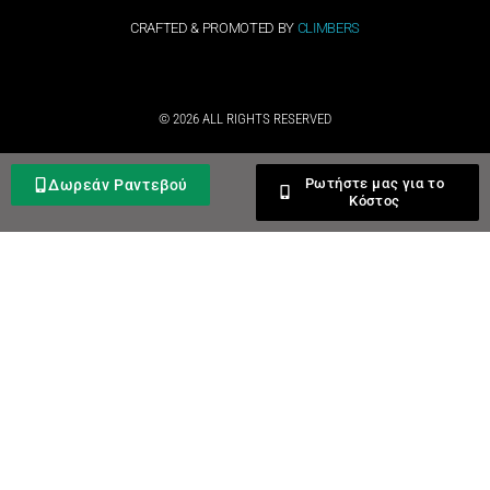
CRAFTED & PROMOTED BY
CLIMBERS
© 2026 ALL RIGHTS RESERVED​
Ρωτήστε μας για το
Δωρεάν Ραντεβού
Κόστος