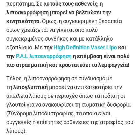
περπάτημα.
Σε αυτούς τους ασθενείς, η
λιποαναρρόφηση μπορεί να βελτιώσει την
κινητικότητα.
Όμως, η συγκεκριμένη θεραπεία
όμως χρειάζεται να γίνεται υπό πολύ
συγκεκριμένες συνθήκες και με κατάλληλο
εξοπλισμό. Με
την
High Definition Vaser Lipo
και
την
P.A.L λιποαναρρόφηση
η επέμβαση είναι πολύ
πιο ατραυματική και προστατεύει τα λεμφαγγεία!
Τέλος, η λιποαναρρόφηση σε συνδυασμό με
τη
λιπογλυπτική
μπορεί να αντικαταστήσει την
απώλεια λίπους σε περιοχές όπως τα πόδια ή οι
γλουτοί για να ανακουφίσει τη σωματική δυσφορία
(Σύνδρομα λιποδυστροφίας, τα οποία είναι
συγγενείς ή επίκτητες ασθένειες της ατροφίας του
λίπους).