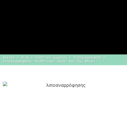
Αρχική
 > 
Blog
 > 
Πλαστική Σώματος
 > 
Λιποαναρρόφηση
 > 
Λιποαναρρόφηση: Αισθητικοί Λόγοι Και Όχι Μόνο!
Dr. Δημήτρης
Κεραστάρης
Ο προσωπικός σας πλαστικός
χειρουργός