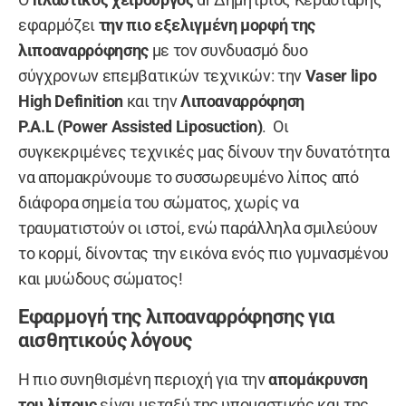
εφαρμόζει
την πιο εξελιγμένη μορφή της
λιποαναρρόφησης
με τον συνδυασμό δυο
σύγχρονων επεμβατικών τεχνικών: την
Vaser lipo
High Definition
και την
Λιποαναρρόφηση
P.A.L
(Power Assisted Liposuction)
.
Οι
συγκεκριμένες τεχνικές μας δίνουν την δυνατότητα
να απομακρύνουμε το συσσωρευμένο λίπος από
διάφορα σημεία του σώματος, χωρίς να
τραυματιστούν οι ιστοί, ενώ παράλληλα σμιλεύουν
το κορμί, δίνοντας την εικόνα ενός πιο γυμνασμένου
και μυώδους σώματος!
Εφαρμογή της λιποαναρρόφησης για
αισθητικούς λόγους
Η πιο συνηθισμένη περιοχή για την
απομάκρυνση
του λίπους
είναι μεταξύ της υπομαστικής και της