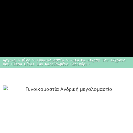
Αρχική
 > 
Blog
 > 
Γυναικομαστία
 > 
«Δεν Θα Ξεχάσω Τον 17χρονο 
Που Πλέον Είναι Ένα Καλοβαλμένο Παλικάρι»
Dr. Δημήτρης
Κεραστάρης
Ο προσωπικός σας πλαστικός
χειρουργός