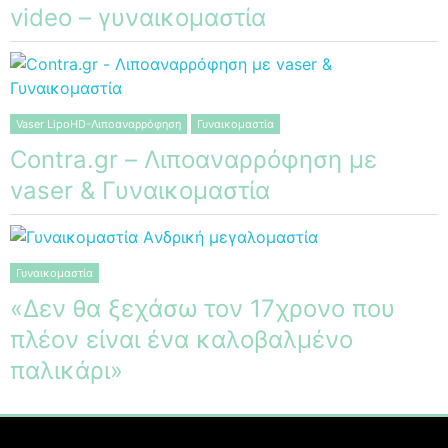
video – γυναικομαστία
Vaser LipoHD-Λιποαναρρόφηση
Γυναικομαστία
Contra.gr – Λιποαναρρόφηση με
vaser & Γυναικομαστία
Γυναικομαστία
«Δεν θα ξεχάσω τον 17χρονο που
πλέον είναι ένα καλοβαλμένο
παλικάρι»