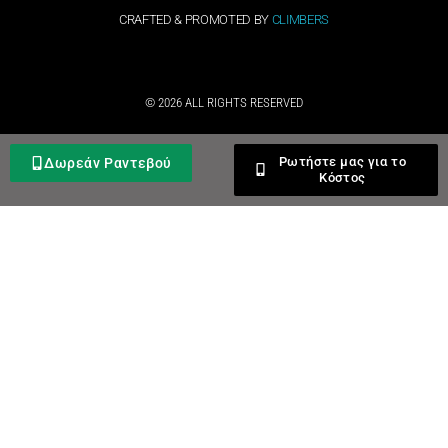
CRAFTED & PROMOTED BY
CLIMBERS
© 2026 ALL RIGHTS RESERVED​
Ρωτήστε μας για το
Δωρεάν Ραντεβού
Κόστος