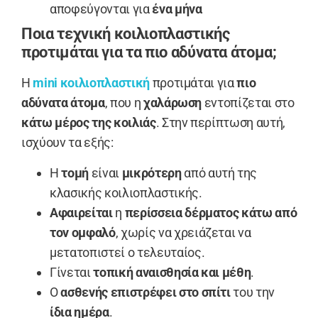
αποφεύγονται για
ένα μήνα
Ποια τεχνική κοιλιοπλαστικής
προτιμάται για τα πιο αδύνατα άτομα;
Η
mini κοιλιοπλαστική
προτιμάται για
πιο
αδύνατα άτομα
, που η
χαλάρωση
εντοπίζεται στο
κάτω μέρος της κοιλιάς
. Στην περίπτωση αυτή,
ισχύουν τα εξής:
Η
τομή
είναι
μικρότερη
από αυτή της
κλασικής κοιλιοπλαστικής.
Αφαιρείται
η
περίσσεια δέρματος κάτω από
τον ομφαλό
, χωρίς να χρειάζεται να
μετατοπιστεί ο τελευταίος.
Γίνεται
τοπική αναισθησία και μέθη
.
Ο
ασθενής επιστρέφει στο σπίτι
του την
ίδια ημέρα
.