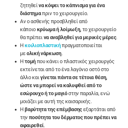
ζητηθεί
να κόψει το κάπνισμα για ένα
διάστημα
πριν το χειρουργείο.
Αν ο ασθενής προσβληθεί από
κάποιο
κρύωμα ή λοίμωξη,
το χειρουργείο
θα πρέπει
να αναβληθεί για μερικές μέρες
.
Η
κοιλιοπλαστική
πραγματοποιείται
με
ολική νάρκωση
.
Η
τομή
που κάνει ο πλαστικός χειρουργός
εκτείνεται από το ένα λαγόνιο οστό στο
άλλο και
γίνεται πάντα σε τέτοια θέση,
ώστε να μπορεί να καλυφθεί από το
εσώρουχο ή το μαγιό
στην παραλία, ενώ
μοιάζει με αυτή της καισαρικής.
Η
βαρύτητα της επέμβασης
εξαρτάται από
την
ποσότητα του δέρματος
που πρέπει να
αφαιρεθεί
.