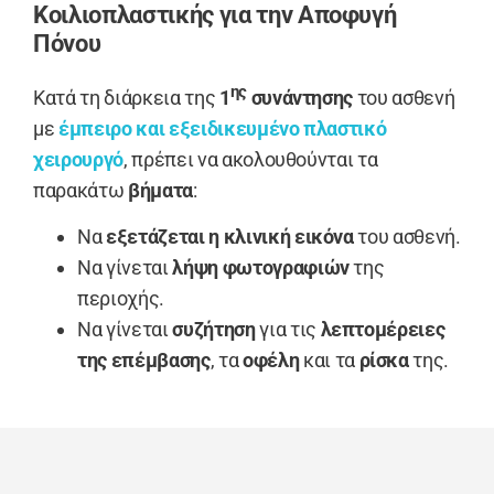
Κοιλιοπλαστικής για την Αποφυγή
Πόνου
ης
Κατά τη διάρκεια της
1
συνάντησης
του ασθενή
με
έμπειρο και εξειδικευμένο πλαστικό
χειρουργό
, πρέπει να ακολουθούνται τα
παρακάτω
βήματα
:
Να
εξετάζεται η κλινική εικόνα
του ασθενή.
Να γίνεται
λήψη φωτογραφιών
της
περιοχής.
Να γίνεται
συζήτηση
για τις
λεπτομέρειες
της επέμβασης
, τα
οφέλη
και τα
ρίσκα
της.