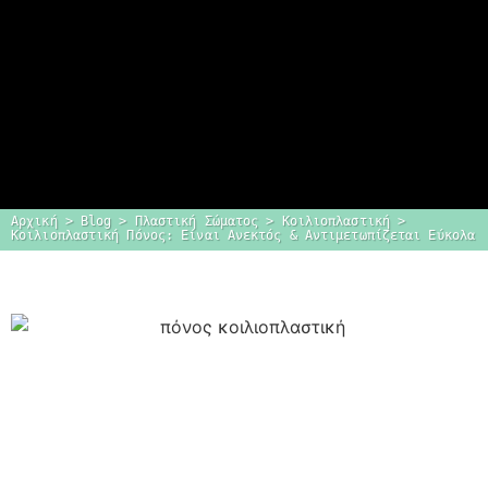
Αρχική
 > 
Blog
 > 
Πλαστική Σώματος
 > 
Κοιλιοπλαστική
 > 
Κοιλιοπλαστική Πόνος: Είναι Ανεκτός & Αντιμετωπίζεται Εύκολα
Dr. Δημήτρης
Κεραστάρης
Ο προσωπικός σας πλαστικός
χειρουργός