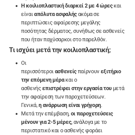
Η κοιλιοπλαστική διαρκεί 2 με 4 ώρες
και
είναι
απόλυτα ασφαλής
ακόμα σε
περιπτώσεις αφαίρεσης μεγάλης
ποσότητας δέρματος, συνήθως σε ασθενείς
που ήταν παχύσαρκοι στο παρελθόν.
Τι ισχύει μετά την κοιλιοπλαστική;
Οι
περισσότεροι
ασθενείς
παίρνουν
εξιτήριο
την επόμενη μέρα
και ο
ασθενής
επιστρέφει στην εργασία του
μετά
την αφαίρεση των παροχετεύσεων.
Γενικά,
η ανάρρωση είναι γρήγορη
.
Μετά την επέμβαση,
οι παροχετεύσεις
μένουν για 2-5 μέρες,
ανάλογα με το
περιστατικό και ο ασθενής φοράει