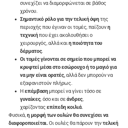
συνεχίζει να διαμορφώνεται σε βάθος
χρόνου.
Σημαντικό ρόλο για την
τελική όψη
της
περιοχής που έγιναν οι τομές, παίζουν
η
τεχνική
που έχει ακολουθήσει ο
χειρουργός, αλλά και
η ποιότητα του
δέρματος
.
Οι τομές γίνονται σε σημείο που μπορεί να
κρυφτεί μέσα στο εσώρουχο ή το μαγιό για
να μην είναι ορατές,
αλλά δεν μπορούν να
εξαφανιστούν πλήρως.
Η
επέμβαση
μπορεί να γίνει τόσο σε
γυναίκες
, όσο και σε
άνδρες
,
χαρίζοντας
επίπεδη κοιλιά
.
Φυσικά,
η μορφή των ουλών θα συνεχίσει να
διαφοροποιείται.
Οι ουλές θα πάρουν την
τελική