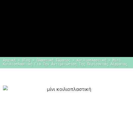
Αρχική
 > 
Blog
 > 
Πλαστική Σώματος
 > 
Κοιλιοπλαστική
 > 
Mini 
Κοιλιοπλαστική Για Την Αντιμετώπιση Της Περίσσειας Δέρματος
Dr. Δημήτρης
Κεραστάρης
Ο προσωπικός σας πλαστικός
χειρουργός